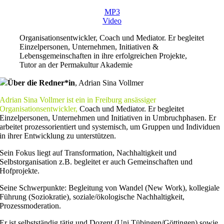
MP3
Video
Organisationsentwickler, Coach und Mediator. Er begleitet
Einzelpersonen, Unternehmen, Initiativen &
Lebensgemeinschaften in ihre erfolgreichen Projekte,
Tutor an der Permakultur Akademie
Über die Redner*in
,
Adrian Sina Vollmer
Adrian Sina Vollmer ist ein in Freiburg ansässiger
Organisationsentwickler,
Coach und Mediator. Er begleitet
Einzelpersonen, Unternehmen und Initiativen in Umbruchphasen. Er
arbeitet prozessorientiert und systemisch, um Gruppen und Individuen
in ihrer Entwicklung zu unterstützen.
Sein Fokus liegt auf Transformation, Nachhaltigkeit und
Selbstorganisation z.B. begleitet er auch Gemeinschaften und
Hofprojekte.
Seine Schwerpunkte: Begleitung von Wandel (New Work), kollegiale
Führung (Soziokratie), soziale/ökologische Nachhaltigkeit,
Prozessmoderation.
Er ist selbstständig tätig und Dozent (Uni Tübingen/Göttingen) sowie