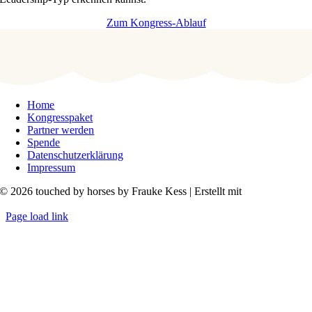
Zum Kongress-Ablauf
Home
Kongresspaket
Partner werden
Spende
Datenschutzerklärung
Impressum
© 2026 touched by horses by Frauke Kess | Erstellt mit
KongressMaster
Page load link
Nach
oben