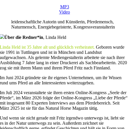
MP3
Video
leidenschaftliche Autorin und Künstlerin, Pferdemensch,
Naturmensch, Energiebegeisterte, Kongressveranstalterin
Über die Redner*in
,
Linda Held
Linda Held ist 35 Jahre alt und glücklich verheiratet.
Geboren wurde
sie 1991 in Tuttlingen und ist in München und Landshut
aufgewachsen. Als gelernte Mediengestalterin arbeitete sie nach ihrer
Ausbildung 7 Jahre lang in einer Druckerei als Sachbearbeiterin. 2020
zog sie mit ihrem Mann und ihrem Pferd Fritz nach Finnland.
Im Juni 2024 gründete sie ihr eigenes Unternehmen, um ihr Wissen
rund ums Pferd an alle Interessierten weiterzugeben.
Im Juli 2024 veranstaltete sie ihren ersten Online-Kongress „Seele der
Pferde“, im März 2026 folgte der Online-Kongress „Liebe der Pferde“
mit insgesamt 80 Experten Interviews aus dem Pferdebereich. Seit
März 2025 ist sie für das Natural Horse Magazin tätig.
Und wenn sie nicht gerade mit Fritz irgendwo unterwegs ist, liebt sie
es in der Natur unterwegs zu sein. Außerdem zeichnet sie
leidenschaftlich gerne, erfindet Geschichten und hält sie in Form von