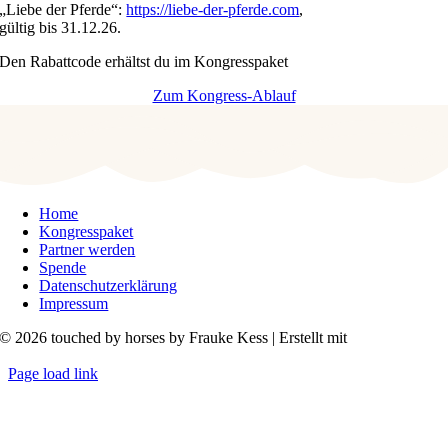
„Liebe der Pferde“:
https://liebe-der-pferde.com
,
gültig bis 31.12.26.
Den Rabattcode erhältst du im Kongresspaket
Zum Kongress-Ablauf
Home
Kongresspaket
Partner werden
Spende
Datenschutzerklärung
Impressum
© 2026 touched by horses by Frauke Kess | Erstellt mit
KongressMaster
Page load link
Nach
oben