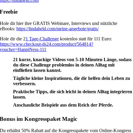
https://lindaheld.com
Freebie
Hole dir hier ihre GRATIS Webinare, Interviews und nützliche
eBooks:
https://lindaheld.com/meine-angebote/gratis/
Hole dir die 2
1 Tage-Challenge
kostenlos statt für 111 Euro:
https://www.checkout-ds24.com/product/564814?
voucher=HappiNess-111
21 kurze, knackige Videos von 5-10 Minuten Länge, sodass
du diese Challenge problemlos in deinen Alltag mit
einfließen lassen kannst.
Tägliche kleine Inspirationen, die dir helfen dein Leben zu
verbessern.
Praktische Tipps, die sich leicht in deinen Alltag integrieren
lassen.
Anschauliche Beispiele aus dem Reich der Pferde.
Bonus im Kongresspaket Magic
Du erhältst 50% Rabatt auf die Kongresspakete vom Online-Kongress